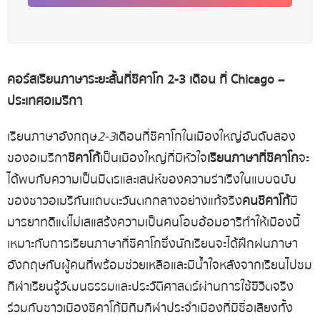
คอร์สเรียนภาษาระยะสั้นที่ชิคาโก
2-3
เดือน
ที่
Chicago –
ประเทศอเมริกา
เรียนภาษาอังกฤษ
2-3
เดือน
ที่ชิคาโก
ในเมืองใหญ่อันดับสอง
ของอเมริกา
ชิคาโก้
เป็นเมืองใหญ่ที่มีหัวใจ
เรียนภาษาที่ชิคาโก
จะ
ได้พบกับความเป็นมิตรและเสน่ห์ของความร่าเริงในแบบฉบับ
ของชาวอเมริกันแถบตะวันตกกลางอย่างแท้จริง
คนชิคาโก้
มี
มารยาทดีแต่ไม่เสแสร้ง
ความเป็นคนโอบอ้อมอารีทำให้เมืองนี้
เหมาะกับ
การเรียนภาษาที่ชิคาโก
ซึ่งนักเรียนจะได้ฝึกฝนภาษา
อังกฤษกับผู้คนที่พร้อมช่วยเหลือและมีน้ำใจ
หลังจากเรียนไปชม
กีฬา
เรียนรู้วัฒนธรรมและประวัติศาสตร์ผ่านการใช้ขีวิตจริง
ร่วมกับชาวเมืองชิคาโก้
มีทีมกีฬาประจำเมืองที่มีชื่อเสียงทั้ง