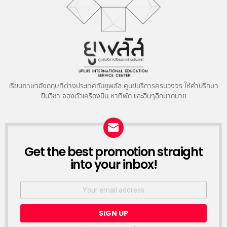
เรียนภาษาอังกฤษที่ต่างประเทศกับยูพลัส ศูนย์บริการครบวงจร ให้คำปรึกษา
ยื่นวีซ่า จองตั๋วเครื่องบิน หาที่พัก และอื่นๆอีกมากมาย
NEWSLETTER
Get the best promotion straight
into your inbox!
Email
address: