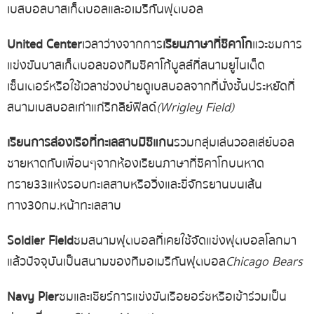
เบสบอล
บาสเก็ตบอล
และอเมริกันฟุตบอล
United Center
เวลาว่างจากการ
เรียนภาษาที่ชิคาโก
แวะชมการ
แข่งขันบาสเก็ตบอลของทีมชิคาโก้บูลส์
ที่สนามยูไนเต็ด
เซ็นเตอร์
หรือใช้เวลาช่วงบ่ายดูเบสบอลจากที่นั่งชั้นประหยัดที่
สนามเบสบอลเก่าแก่ริกลีย์ฟิลด์
(Wrigley Field)
เรียนการล่องเรือที่ทะเลสาบมิชิแกน
รวมกลุ่มเล่นวอลเล่ย์บอล
ชายหาดกับเพื่อนๆ
จากห้อง
เรียนภาษาที่ชิคาโก
บนหาด
ทราย
33
แห่งรอบทะเลสาบ
หรือ
วิ่งและขี่จักรยานบนเส้น
ทาง
30
กม
.
หน้าทะเลสาบ
Soldier Field
ชมสนามฟุตบอลที่เคยใช้จัดแข่งฟุตบอลโลกมา
แล้ว
ปัจจุบันเป็นสนามของทีมอเมริกันฟุตบอล
Chicago Bears
Navy Pier
ชมและเชียร์การแข่งขันเรือยอร์ช
หรือเข้าร่วมเป็น