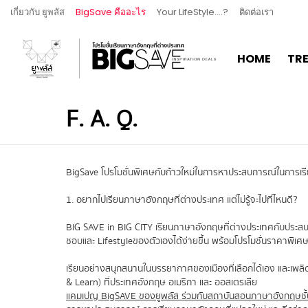
เกี่ยวกับ ยูพลัส
BigSave คืออะไร
Your LifeStyle….?
ติดต่อเรา
HOME
TR
F. A. Q.
BigSave โปรโมชั่นพิเศษกับก้าวใหม่ในการหาประสบการณ์ในการเร
1. อยากไปเรียนภาษาอังกฤษที่ต่างประเทศ แต่ไม่รู้จะไปที่ไหนดี?
BIG SAVE in BIG CITY เรียนภาษาอังกฤษที่ต่างประเทศกับประสบ
ชอบและ Lifestyleของตัวเองได้ง่ายขึ้น พร้อมโปรโมชั่นราคาพิเศษแห่งป
เรียนอย่างสนุกสนานในบรรยากาศของเมืองที่เลือกได้เอง และเพลิดเ
& Learn) ที่ประเทศอังกฤษ อเมริกา และ ออสเตรเลีย
แคมเปญ BigSAVE ของยูพลัส ร่วมกับสถาบันสอนภาษาอังกฤษชั้นน