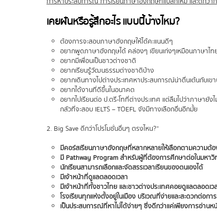
การหาประสบการณ์ การเรียนภาษาอังกฤษที่แปลกใหม่ และดีกว่าการอ่
เคยฝันหรือรู้สึกอะไร แบบนี้บ้างไหม?
ต้องการจะสอบภาษาอังกฤษให้ได้คะแนนดีๆ
อยากพูดภาษาอังกฤษได้ คล่องๆ เขียนเก่งๆเหมือนภาษาไทย
อยากมีเพื่อนเป็นชาวต่างชาติ
อยากเรียนรู้วัฒนธรรมต่างชาติบ้าง
อยากเดินทางไปต่างประเทศหาประสบการณ์น่าตื่นเต้นกับเขา
อยากได้งานที่ดีขึ้นในอนาคต
อยากไปเรียนต่อ ป.ตรี-โทที่ต่างประเทศ แต่ลืมไปว่าภาษายังไม่
กลัวที่จะสอบ IELTS – TOEFL จังมีทางเลือกอื่นอีกมั้ย
2. Big Save ดีกว่าโปรโมชั่นอื่นๆ ตรงไหน?”
มีคอร์สเรียนภาษาอังกฤษที่หลากหลายให้เลือกตามความต้อ
มี Pathway Program สำหรับผู้ที่ต้องการศึกษาต่อในมหาวิ
นักเรียนสามารถเลือกและจัดสรรเวลาเรียนของตนเองได้
มีเจ้าหน้าที่ดูแลตลอดเวลา
มีเจ้าหน้าที่ทั้งชาวไทย และชาวต่างประเทศคอยดูแลตลอดเว
โรงเรียนทุกแห่งตั้งอยู่ในเมือง บริเวณที่ง่ายและสะดวกต่อ
เป็นประสบการณ์ที่หาไม่ได้ง่ายๆ ซึ่งดีกว่าแค่เพียงการอ่านหนั