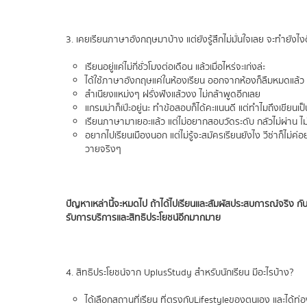
3. เคยเรียนภาษาอังกฤษมาบ้าง แต่ยังรู้สึกไม่มั่นใจเลย จะทำยังไง
เรียนอยู่แค่ไม่กี่ชั่วโมงต่อเดือน แล้วเมื่อไหร่จะเก่งล่ะ
ได้ใช้ภาษาอังกฤษแค่ในห้องเรียน ออกจากห้องก็ลืมหมดแล้ว
สำเนียงแหม่งๆ ฝรั่งฟังแล้วงง ไม่กล้าพูดอีกเลย
แกรมม่าก็เป๊ะอยู่นะ ทำข้อสอบก็ได้คะแนนดี แต่ทำไมถึงเขียนเป
เรียนภาษามาเยอะแล้ว แต่ไม่อยากสอบวัดระดับ กลัวไม่ผ่าน 
อยากไปเรียนเมืองนอก แต่ไม่รู้จะสมัครเรียนยังไง วีซ่าก็ไม่ค่
วายจริงๆ
ปัญหาเหล่านี้จะหมดไป ถ้าได้ไปเรียนและสัมผัสประสบการณ์จริง กั
รับการบริการและสิทธิประโยชน์อีกมากมาย
4. สิทธิประโยชน์จาก UplusStudy สำหรับนักเรียน มีอะไรบ้าง?
ได้เลือกสถานที่เรียน ที่ตรงกับ Lifestyle ของตนเอง และได้