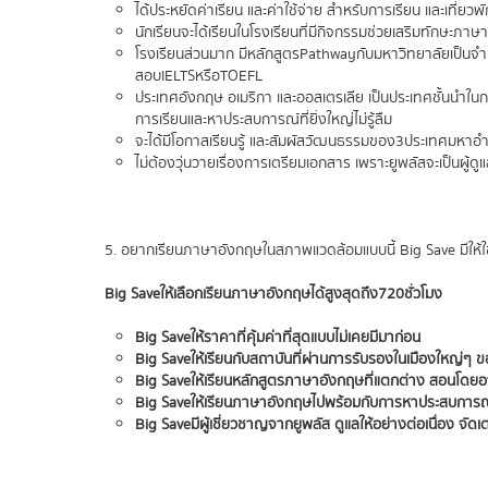
ได้ประหยัดค่าเรียน และค่าใช้จ่าย สำหรับการเรียน และเที่ยวพ
นักเรียนจะได้เรียนในโรงเรียนที่มีกิจกรรมช่วยเสริมทักษะภ
โรงเรียนส่วนมาก มีหลักสูตร Pathway กับมหาวิทยาลัยเป็นจ
สอบ IELTS หรือ TOEFL
ประเทศอังกฤษ อเมริกา และออสเตรเลีย เป็นประเทศชั้นนำใ
การเรียนและหาประสบการณ์ที่ยิ่งใหญ่ไม่รู้ลืม
จะได้มีโอกาสเรียนรู้ และสัมผัสวัฒนธรรมของ 3 ประเทศมหาอำนา
ไม่ต้องวุ่นวายเรื่องการเตรียมเอกสาร เพราะยูพลัสจะเป็นผู้ดูแ
5. อยากเรียนภาษาอังกฤษในสภาพแวดล้อมแบบนี้ Big Save มีให้ใ
Big Save ให้เลือกเรียนภาษาอังกฤษได้สูงสุดถึง 720 ชั่วโมง
Big Save ให้ราคาที่คุ้มค่าที่สุดแบบไม่เคยมีมาก่อน
Big Save ให้เรียนกับสถาบันที่ผ่านการรับรองในเมืองใหญ่ๆ 
Big Save ให้เรียนหลักสูตรภาษาอังกฤษที่แตกต่าง สอนโดย
Big Save ให้เรียนภาษาอังกฤษไปพร้อมกับการหาประสบการณ์
Big Save มีผู้เชี่ยวชาญจากยูพลัส ดูแลให้อย่างต่อเนื่อง จัด