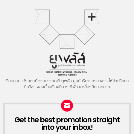
เรียนภาษาอังกฤษที่ต่างประเทศกับยูพลัส ศูนย์บริการครบวงจร ให้คำปรึกษา
ยื่นวีซ่า จองตั๋วเครื่องบิน หาที่พัก และอื่นๆอีกมากมาย
NEWSLETTER
Get the best promotion straight
into your inbox!