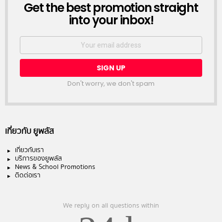
NEWSLETTER
Get the best promotion straight
into your inbox!
Email
address:
Don't worry, we don't spam
เกี่ยวกับ ยูพลัส
เกี่ยวกับเรา
บริการของยูพลัส
News & School Promotions
ติดต่อเรา
We reply on all questions within