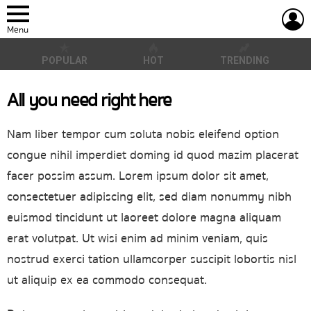
L
Menu
POPULAR
HOT
TRENDING
All you need right here
Nam liber tempor cum soluta nobis eleifend option
congue nihil imperdiet doming id quod mazim placerat
facer possim assum. Lorem ipsum dolor sit amet,
consectetuer adipiscing elit, sed diam nonummy nibh
euismod tincidunt ut laoreet dolore magna aliquam
erat volutpat. Ut wisi enim ad minim veniam, quis
nostrud exerci tation ullamcorper suscipit lobortis nisl
ut aliquip ex ea commodo consequat.