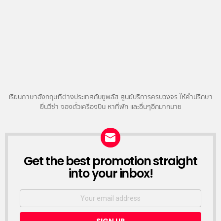
เรียนภาษาอังกฤษที่ต่างประเทศกับยูพลัส ศูนย์บริการครบวงจร ให้คำปรึกษา
ยื่นวีซ่า จองตั๋วเครื่องบิน หาที่พัก และอื่นๆอีกมากมาย
NEWSLETTER
Get the best promotion straight
into your inbox!
Email
address: