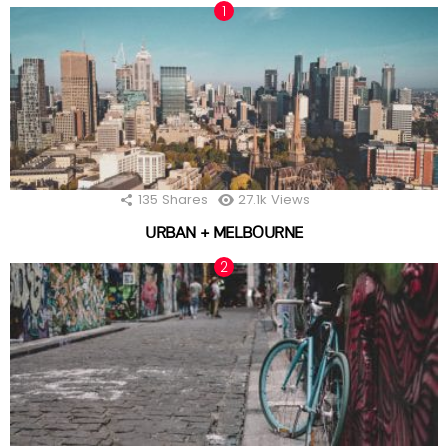
135
Shares
27.1k
Views
URBAN + MELBOURNE