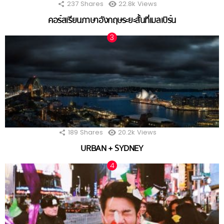
237
Shares
22.8k
Views
คอร์สเรียนภาษาอังกฤษระยะสั้นที่เมลเบิร์น
189
Shares
20.2k
Views
URBAN + SYDNEY