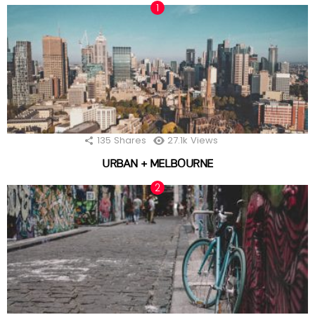
135
Shares
27.1k
Views
URBAN + MELBOURNE