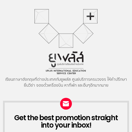
เรียนภาษาอังกฤษที่ต่างประเทศกับยูพลัส ศูนย์บริการครบวงจร ให้คำปรึกษา
ยื่นวีซ่า จองตั๋วเครื่องบิน หาที่พัก และอื่นๆอีกมากมาย
NEWSLETTER
Get the best promotion straight
into your inbox!