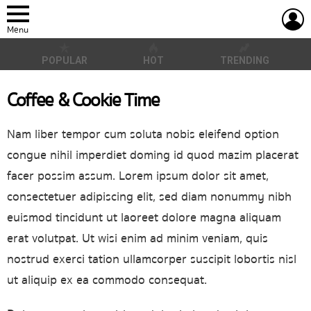
L
Menu
POPULAR
HOT
TRENDING
Coffee & Cookie Time
Nam liber tempor cum soluta nobis eleifend option
congue nihil imperdiet doming id quod mazim placerat
facer possim assum. Lorem ipsum dolor sit amet,
consectetuer adipiscing elit, sed diam nonummy nibh
euismod tincidunt ut laoreet dolore magna aliquam
erat volutpat. Ut wisi enim ad minim veniam, quis
nostrud exerci tation ullamcorper suscipit lobortis nisl
ut aliquip ex ea commodo consequat.