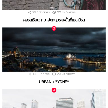
237
Shares
22.8k
Views
คอร์สเรียนภาษาอังกฤษระยะสั้นที่เมลเบิร์น
189
Shares
20.2k
Views
URBAN + SYDNEY