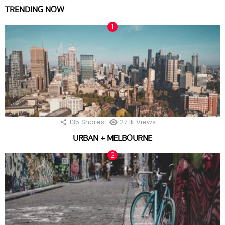
TRENDING NOW
135
Shares
27.1k
Views
URBAN + MELBOURNE