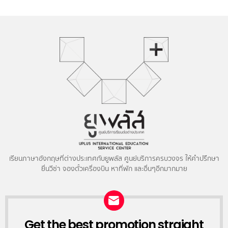
เรียนภาษาอังกฤษที่ต่างประเทศกับยูพลัส ศูนย์บริการครบวงจร ให้คำปรึกษา
ยื่นวีซ่า จองตั๋วเครื่องบิน หาที่พัก และอื่นๆอีกมากมาย
NEWSLETTER
Get the best promotion straight