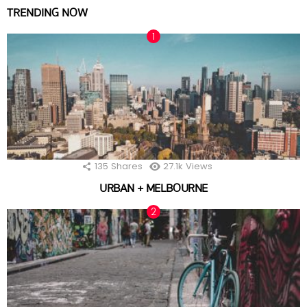
TRENDING NOW
135
Shares
27.1k
Views
URBAN + MELBOURNE