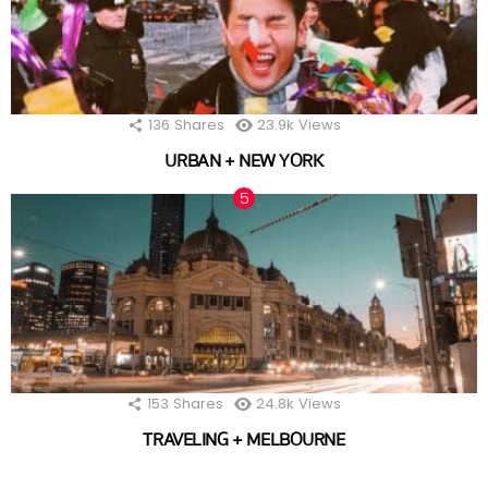
136
Shares
23.9k
Views
URBAN + NEW YORK
153
Shares
24.8k
Views
TRAVELING + MELBOURNE