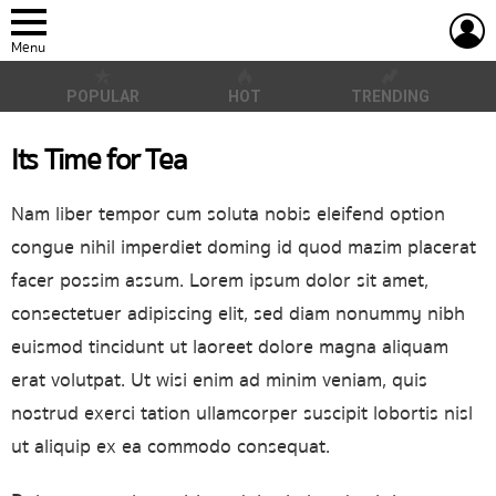
L
Menu
POPULAR
HOT
TRENDING
Its Time for Tea
Nam liber tempor cum soluta nobis eleifend option
congue nihil imperdiet doming id quod mazim placerat
facer possim assum. Lorem ipsum dolor sit amet,
consectetuer adipiscing elit, sed diam nonummy nibh
euismod tincidunt ut laoreet dolore magna aliquam
erat volutpat. Ut wisi enim ad minim veniam, quis
nostrud exerci tation ullamcorper suscipit lobortis nisl
ut aliquip ex ea commodo consequat.