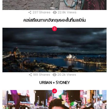
237
Shares
22.8k
Views
คอร์สเรียนภาษาอังกฤษระยะสั้นที่เมลเบิร์น
189
Shares
20.2k
Views
URBAN + SYDNEY