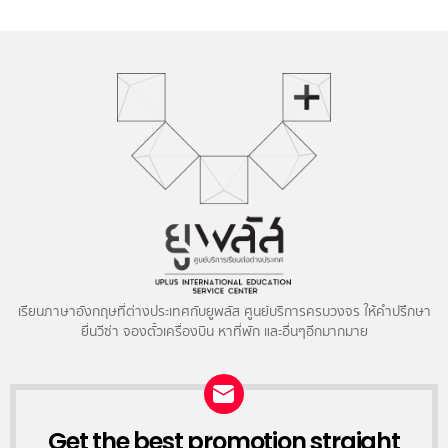
เรียนภาษาอังกฤษที่ต่างประเทศกับยูพลัส ศูนย์บริการครบวงจร ให้คำปรึกษา
ยื่นวีซ่า จองตั๋วเครื่องบิน หาที่พัก และอื่นๆอีกมากมาย
NEWSLETTER
Get the best promotion straight