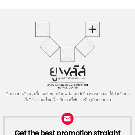
เรียนภาษาอังกฤษที่ต่างประเทศกับยูพลัส ศูนย์บริการครบวงจร ให้คำปรึกษา
ยื่นวีซ่า จองตั๋วเครื่องบิน หาที่พัก และอื่นๆอีกมากมาย
NEWSLETTER
Get the best promotion straight