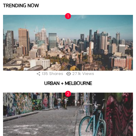
TRENDING NOW
135
Shares
27.1k
Views
URBAN + MELBOURNE