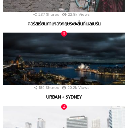
237
Shares
22.8k
Views
คอร์สเรียนภาษาอังกฤษระยะสั้นที่เมลเบิร์น
189
Shares
20.2k
Views
URBAN + SYDNEY