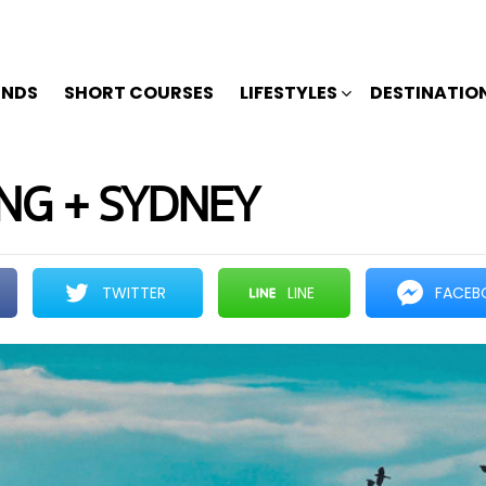
ENDS
SHORT COURSES
LIFESTYLES
DESTINATIO
NG + SYDNEY
TWITTER
LINE
FACEB