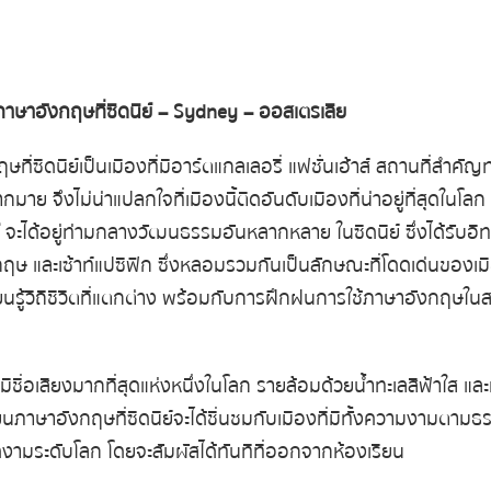
ภาษาอังกฤษที่ซิดนีย์
– Sydney –
ออสเตรเลีย
ษที่ซิดนีย์ เป็นเมืองที่มีอาร์ตแกลเลอรี่ แฟชั่นเฮ้าส์ สถานที่สำ
าย จึงไม่น่าแปลกใจที่เมืองนี้ติดอันดับเมืองที่น่าอยู่ที่สุดในโลก
จะได้อยู่ท่ามกลางวัฒนธรรมอันหลากหลาย ในซิดนีย์ ซึ่งได้รับอ
กฤษ และเซ้าท์แปซิฟิก ซึ่งหลอมรวมกันเป็นลักษณะที่โดดเด่นของเมือ
รียนรู้วิถีชีวิตที่แตกต่าง พร้อมกับการฝึกฝนการใช้ภาษาอังกฤษใ
ที่มีชื่อเสียงมากที่สุดแห่งหนึ่งในโลก รายล้อมด้วยน้ำทะเลสีฟ้าใส
รียนภาษาอังกฤษที่ซิดนีย์ จะได้ชื่นชมกับเมืองที่มีทั้งความงามตาม
งามระดับโลก โดยจะสัมผัสได้ทันทีที่ออกจากห้องเรียน