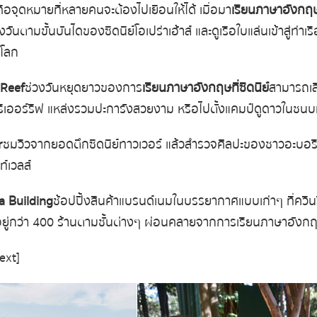
คือจุดหมายที่หลายคนจะต้องไปเยือนให้ได้ เมื่อมา
เรียนภาษาอังกฤษท
ตามขั้นบันไดของซิดนีย์โอเปร่าเฮ้าส์ และดูเรือใบแล่นเข้าสู่ท่าเร
นโลก
 Reef
ช่วงวันหยุดยาวของการ
เรียนภาษาอังกฤษที่ซิดนีย์
สามารถเลื
บริเออร์รีฟ แหล่งรวมปะการังสวยงาม หรือไปตั้งแคมป์ดูดาวในชน
r
ชมวิวจากยอดตึกซิดนีย์ทาวเวอร์ แล้วสำรวจศิลปะของชาวอะบอริจ
ท์เวลส์
a Building
ช้อปปิ้งสินค้าแบรนด์เนมในบรรยากาศแบบเก่าๆ
ที่ควี
ยู่กว่า
400
ร้านตามชั้นต่างๆ
ผ่อนคลายจากการ
เรียนภาษาอังกฤษ
ext]