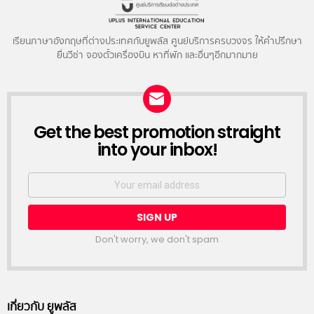
เรียนภาษาอังกฤษที่ต่างประเทศกับยูพลัส ศูนย์บริการครบวงจร ให้คำปรึกษา
ยื่นวีซ่า จองตั๋วเครื่องบิน หาที่พัก และอื่นๆอีกมากมาย
NEWSLETTER
Get the best promotion straight
into your inbox!
Email
address:
Don't worry, we don't spam
เกี่ยวกับ ยูพลัส