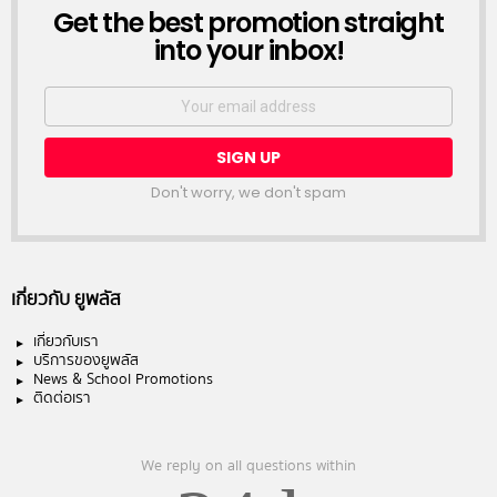
NEWSLETTER
Get the best promotion straight
into your inbox!
Email
address:
Don't worry, we don't spam
เกี่ยวกับ ยูพลัส
เกี่ยวกับเรา
บริการของยูพลัส
News & School Promotions
ติดต่อเรา
We reply on all questions within