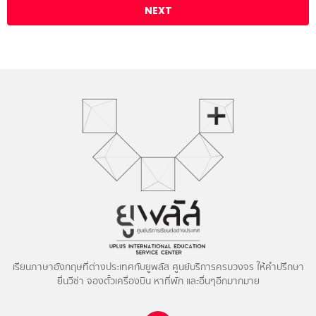
เรียนภาษาอังกฤษที่ต่างประเทศกับยูพลัส ศูนย์บริการครบวงจร ให้คำปรึกษา
ยื่นวีซ่า จองตั๋วเครื่องบิน หาที่พัก และอื่นๆอีกมากมาย