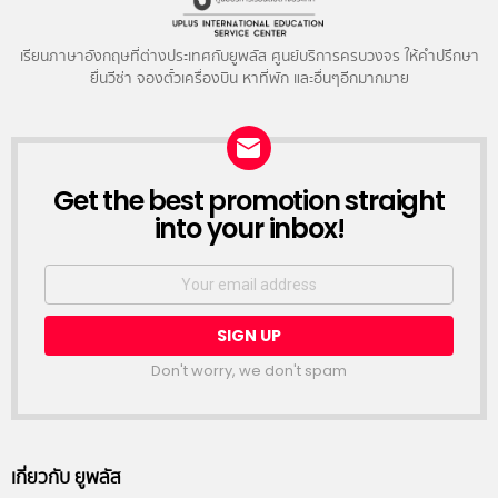
เรียนภาษาอังกฤษที่ต่างประเทศกับยูพลัส ศูนย์บริการครบวงจร ให้คำปรึกษา
ยื่นวีซ่า จองตั๋วเครื่องบิน หาที่พัก และอื่นๆอีกมากมาย
NEWSLETTER
Get the best promotion straight
into your inbox!
Email
address:
Don't worry, we don't spam
เกี่ยวกับ ยูพลัส