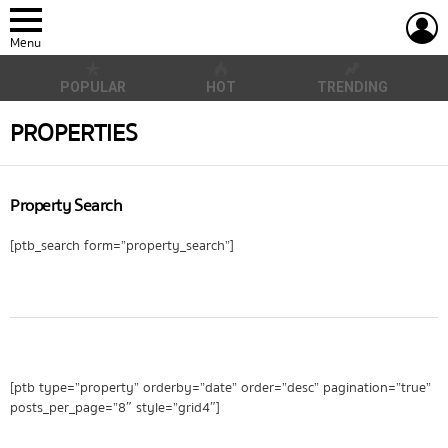
L
Menu
POPULAR
HOT
TRENDING
PROPERTIES
Property Search
[ptb_search form=”property_search”]
[ptb type=”property” orderby=”date” order=”desc” pagination=”true”
posts_per_page=”8″ style=”grid4″]