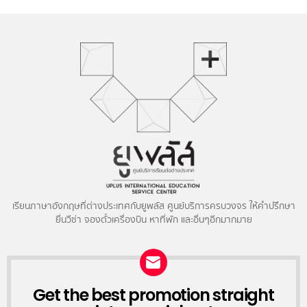
เรียนภาษาอังกฤษที่ต่างประเทศกับยูพลัส ศูนย์บริการครบวงจร ให้คำปรึกษา
ยื่นวีซ่า จองตั๋วเครื่องบิน หาที่พัก และอื่นๆอีกมากมาย
NEWSLETTER
Get the best promotion straight