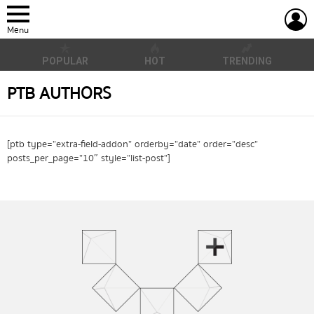
L
Menu
POPULAR
HOT
TRENDING
PTB AUTHORS
[ptb type=”extra-field-addon” orderby=”date” order=”desc”
posts_per_page=”10″ style=”list-post”]