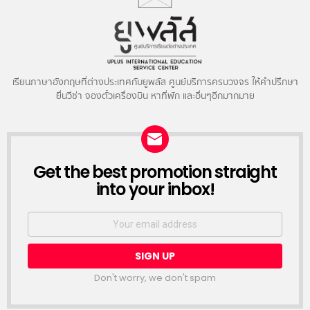
เรียนภาษาอังกฤษที่ต่างประเทศกับยูพลัส ศูนย์บริการครบวงจร ให้คำปรึกษา
ยื่นวีซ่า จองตั๋วเครื่องบิน หาที่พัก และอื่นๆอีกมากมาย
NEWSLETTER
Get the best promotion straight
into your inbox!
Email
address:
Don't worry, we don't spam