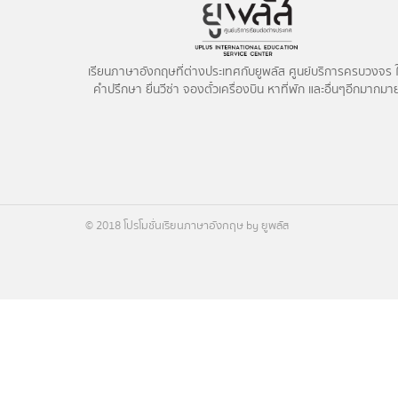
เรียนภาษาอังกฤษที่ต่างประเทศกับยูพลัส ศูนย์บริการครบวงจร ใ
คำปรึกษา ยื่นวีซ่า จองตั๋วเครื่องบิน หาที่พัก และอื่นๆอีกมากมา
© 2018 โปรโมชั่นเรียนภาษาอังกฤษ by ยูพลัส