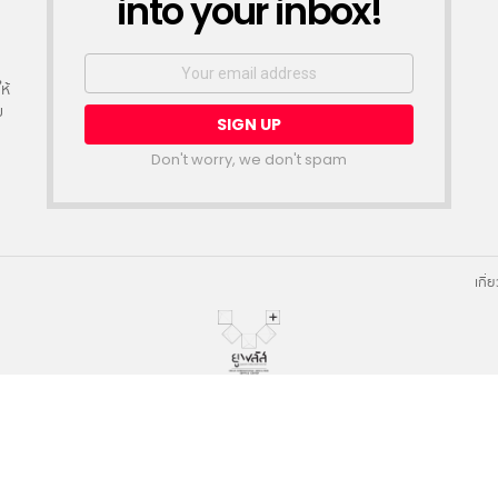
into your inbox!
Email
address:
ห้
ย
Don't worry, we don't spam
เกี่