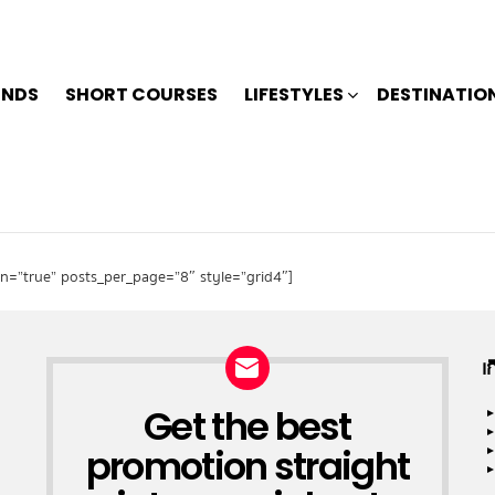
ENDS
SHORT COURSES
LIFESTYLES
DESTINATIO
on=”true” posts_per_page=”8″ style=”grid4″]
เ
Get the best
NEWSLETTER
promotion straight