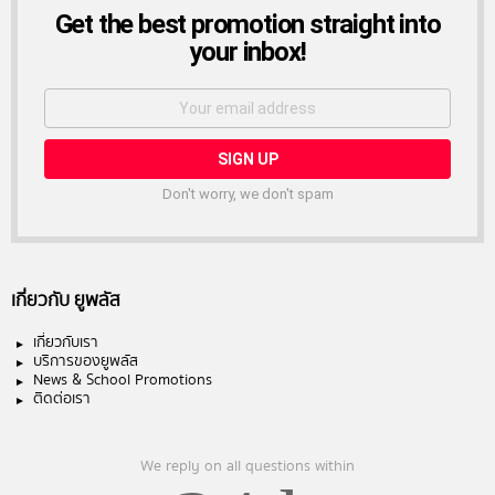
NEWSLETTER
Get the best promotion straight into
your inbox!
Email
address:
Don't worry, we don't spam
เกี่ยวกับ ยูพลัส
เกี่ยวกับเรา
บริการของยูพลัส
News & School Promotions
ติดต่อเรา
We reply on all questions within