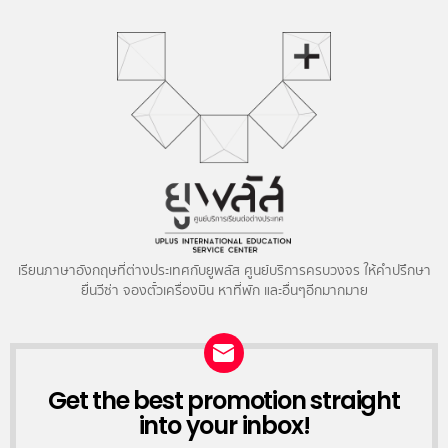
เรียนภาษาอังกฤษที่ต่างประเทศกับยูพลัส ศูนย์บริการครบวงจร ให้คำปรึกษา
ยื่นวีซ่า จองตั๋วเครื่องบิน หาที่พัก และอื่นๆอีกมากมาย
NEWSLETTER
Get the best promotion straight
into your inbox!