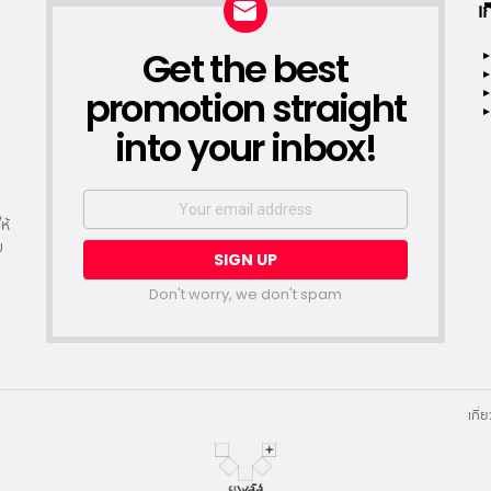
เ
Get the best
NEWSLETTER
promotion straight
into your inbox!
Email
address:
ห้
ย
Don't worry, we don't spam
เกี่