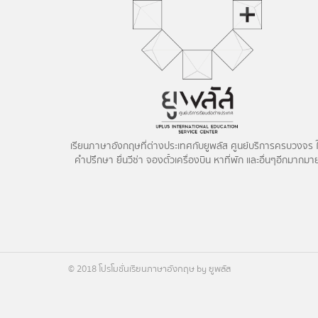
เรียนภาษาอังกฤษที่ต่างประเทศกับยูพลัส ศูนย์บริการครบวงจร ใ
คำปรึกษา ยื่นวีซ่า จองตั๋วเครื่องบิน หาที่พัก และอื่นๆอีกมากมา
© 2018 โปรโมชั่นเรียนภาษาอังกฤษ by ยูพลัส