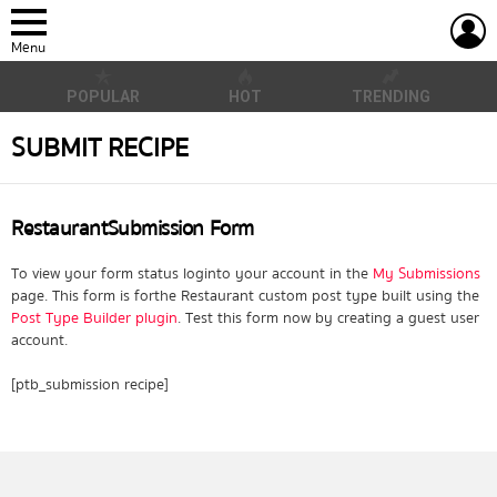
L
Menu
POPULAR
HOT
TRENDING
SUBMIT RECIPE
Restaurant Submission Form
To view your form status log into your account in the
My Submissions
page. This form is for the Restaurant custom post type built using the
Post Type Builder plugin
. Test this form now by creating a guest user
account.
[ptb_submission recipe]