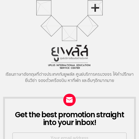
เรียนภาษาอังกฤษที่ต่างประเทศกับยูพลัส ศูนย์บริการครบวงจร ให้คำปรึกษา
ยื่นวีซ่า จองตั๋วเครื่องบิน หาที่พัก และอื่นๆอีกมากมาย
NEWSLETTER
Get the best promotion straight
into your inbox!
Email