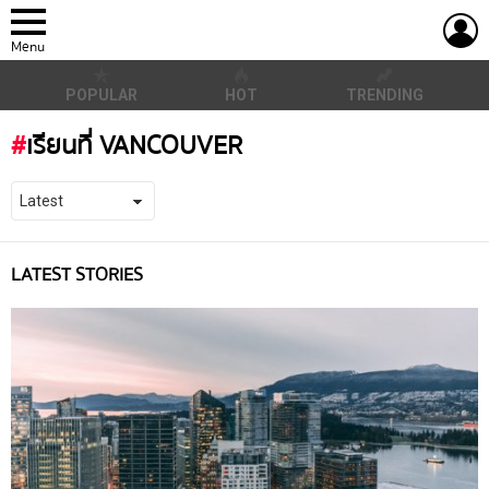
L
Menu
POPULAR
HOT
TRENDING
เรียนที่ VANCOUVER
LATEST STORIES