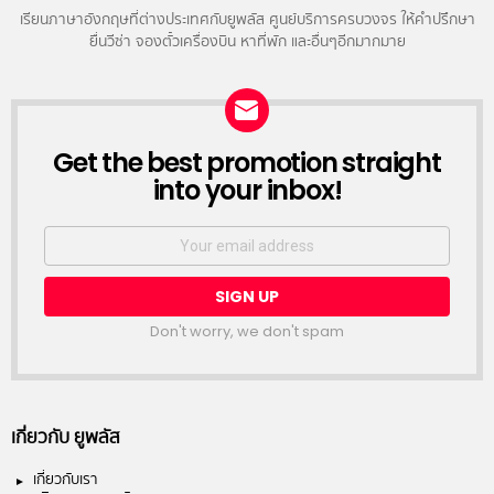
เรียนภาษาอังกฤษที่ต่างประเทศกับยูพลัส ศูนย์บริการครบวงจร ให้คำปรึกษา
ยื่นวีซ่า จองตั๋วเครื่องบิน หาที่พัก และอื่นๆอีกมากมาย
NEWSLETTER
Get the best promotion straight
into your inbox!
Email
address:
Don't worry, we don't spam
เกี่ยวกับ ยูพลัส
เกี่ยวกับเรา