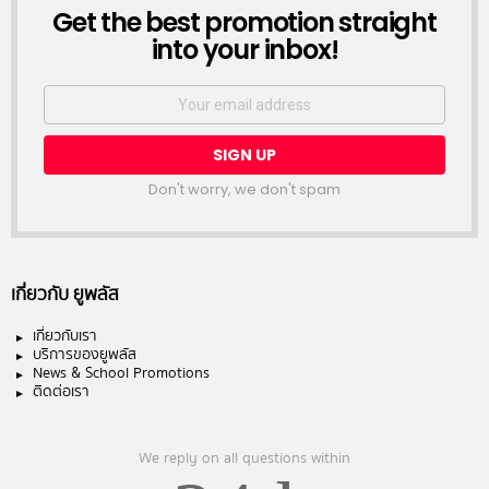
NEWSLETTER
Get the best promotion straight
into your inbox!
Email
address:
Don't worry, we don't spam
เกี่ยวกับ ยูพลัส
เกี่ยวกับเรา
บริการของยูพลัส
News & School Promotions
ติดต่อเรา
We reply on all questions within