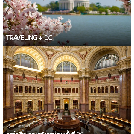
4
Shares
TRAVELING + DC
10
Shares