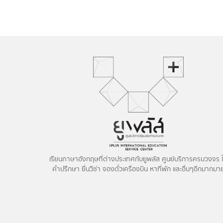
เรียนภาษาอังกฤษที่ต่างประเทศกับยูพลัส ศูนย์บริการครบวงจร ใ
คำปรึกษา ยื่นวีซ่า จองตั๋วเครื่องบิน หาที่พัก และอื่นๆอีกมากมา