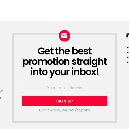
เ
Get the best
NEWSLETTER
promotion straight
into your inbox!
Email
address:
ห้
ย
Don't worry, we don't spam