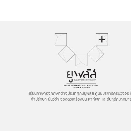
เรียนภาษาอังกฤษที่ต่างประเทศกับยูพลัส ศูนย์บริการครบวงจร ใ
คำปรึกษา ยื่นวีซ่า จองตั๋วเครื่องบิน หาที่พัก และอื่นๆอีกมากมา