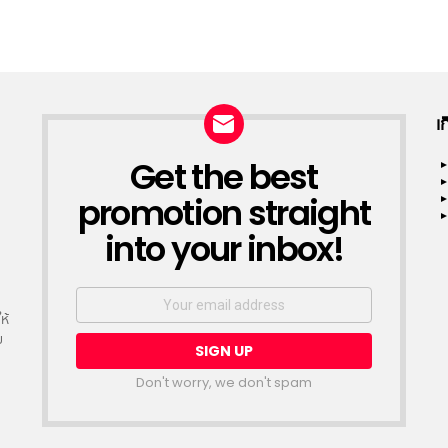
เ
Get the best
NEWSLETTER
promotion straight
into your inbox!
Email
address:
ห้
ย
Don't worry, we don't spam