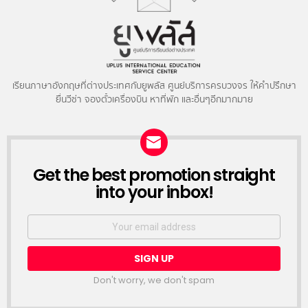
เรียนภาษาอังกฤษที่ต่างประเทศกับยูพลัส ศูนย์บริการครบวงจร ให้คำปรึกษา
ยื่นวีซ่า จองตั๋วเครื่องบิน หาที่พัก และอื่นๆอีกมากมาย
NEWSLETTER
Get the best promotion straight
into your inbox!
Email
address:
Don't worry, we don't spam