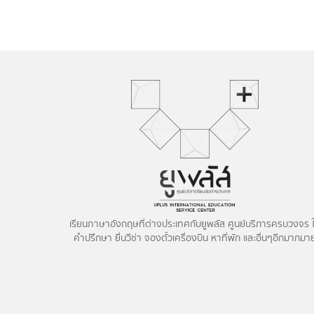
เรียนภาษาอังกฤษที่ต่างประเทศกับยูพลัส ศูนย์บริการครบวงจร ใ
คำปรึกษา ยื่นวีซ่า จองตั๋วเครื่องบิน หาที่พัก และอื่นๆอีกมากมา