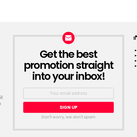
เ
Get the best
NEWSLETTER
promotion straight
into your inbox!
Email
address:
ห้
ย
Don't worry, we don't spam