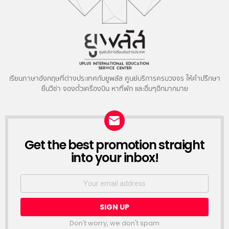
เรียนภาษาอังกฤษที่ต่างประเทศกับยูพลัส ศูนย์บริการครบวงจร ให้คำปรึกษา
ยื่นวีซ่า จองตั๋วเครื่องบิน หาที่พัก และอื่นๆอีกมากมาย
NEWSLETTER
Get the best promotion straight
into your inbox!
Email
address:
Don't worry, we don't spam