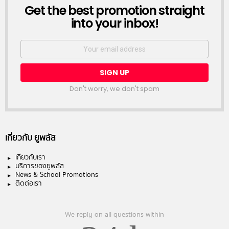
NEWSLETTER
Get the best promotion straight
into your inbox!
Email
address:
Don't worry, we don't spam
เกี่ยวกับ ยูพลัส
เกี่ยวกับเรา
บริการของยูพลัส
News & School Promotions
ติดต่อเรา
We reply on all questions within