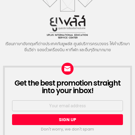
เรียนภาษาอังกฤษที่ต่างประเทศกับยูพลัส ศูนย์บริการครบวงจร ให้คำปรึกษา
ยื่นวีซ่า จองตั๋วเครื่องบิน หาที่พัก และอื่นๆอีกมากมาย
NEWSLETTER
Get the best promotion straight
into your inbox!
Email
address:
Don't worry, we don't spam