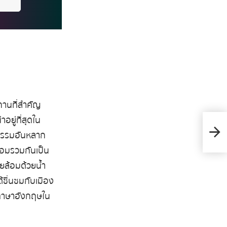
สถานที่สำคัญ
อยู่ที่สุดใน
คอร์ส
ฒนธรรมอันหลาก
นิวซี
ลอมรวมกันเป็น
รายล้อมด้วยน้ำ
ด้ชื่นชมกับเมือง
้ภาษาอังกฤษใน