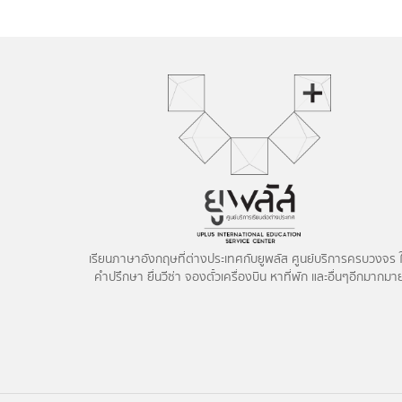
เรียนภาษาอังกฤษที่ต่างประเทศกับยูพลัส ศูนย์บริการครบวงจร ใ
คำปรึกษา ยื่นวีซ่า จองตั๋วเครื่องบิน หาที่พัก และอื่นๆอีกมากมา