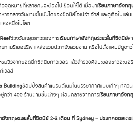
คือจุดหมายที่หลายคนจะต้องไปเยือนให้ได้ เมื่อมา
เรียนภาษาอังกฤษร
หารกลางวันตามขั้นบันไดของซิดนีย์โอเปร่าเฮ้าส์ และดูเรือใบแล่นเข้าส
ดแห่งหนึ่งในโลก
 Reef
ช่วงวันหยุดยาวของการ
เรียนภาษาอังกฤษระยะสั้นที่ซิดนีย์
สา
ี่เกรทแบริเออร์รีฟ แหล่งรวมปะการังสวยงาม หรือไปตั้งแคมป์ดูด
r
ชมวิวจากยอดตึกซิดนีย์ทาวเวอร์ แล้วสำรวจศิลปะของชาวอะบอริจ
ท์เวลส์
a Building
ช้อปปิ้งสินค้าแบรนด์เนมในบรรยากาศแบบเก่าๆ ที่ควีนว
ยู่กว่า
400
ร้านตามชั้นต่างๆ ผ่อนคลายจากการ
เรียนภาษาอังกฤษ
ังกฤษระยะสั้นที่ซิดนีย์
2-3
เดือน
ที่
Sydney –
ประเทศออสเตรเ