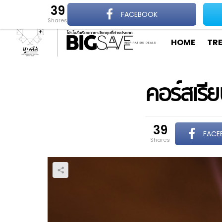
39
เกี่ยวกับ ยูพลัส
BigSave คืออะไร
Your LifeStyle….?
ติดต่อเรา
FACEBOOK
shares
HOME
TR
คอร์สเรีย
39
FACE
shares