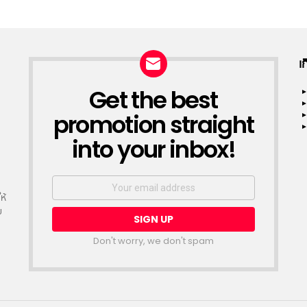
เ
Get the best
NEWSLETTER
promotion straight
into your inbox!
Email
address:
ห้
ย
Don't worry, we don't spam