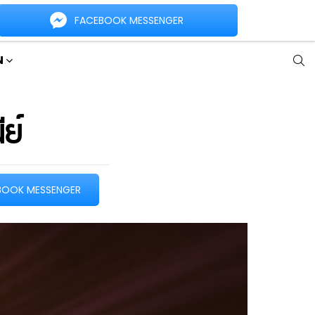
Facebook
Twit
Popular
Hot
Trending
FACEBOOK MESSENGER
S
N
ย์
BOOK MESSENGER