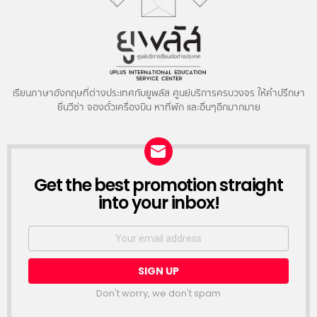
เรียนภาษาอังกฤษที่ต่างประเทศกับยูพลัส ศูนย์บริการครบวงจร ให้คำปรึกษา
ยื่นวีซ่า จองตั๋วเครื่องบิน หาที่พัก และอื่นๆอีกมากมาย
NEWSLETTER
Get the best promotion straight
into your inbox!
Email
address:
Don't worry, we don't spam