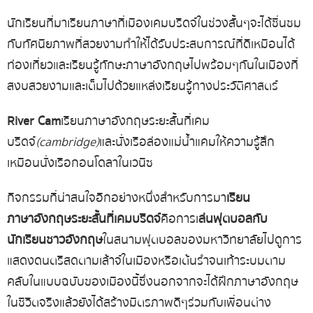
นักเรียนที่มาเรียนภาษาที่เมืองเคมบริดจ์
ในช่วงสั้นๆ
จะได้ชื่นชม
กับทัศนียภาพที่สวยงาม
ทำให้ได้รับประสบการณ์ที่ดี
เหมือนได้
ท่องเที่ยวและเรียนรู้ทักษะภาษาอังกฤษไปพร้อมๆ
กัน
ในเมืองที่
สงบ
สวยงาม
และเต็มไปด้วยแหล่งเรียนรู้ทางประวัติศาสตร์
River Cam
เรียนภาษา
อังกฤษ
ระยะสั้นที่
เคม
บริดจ์
(cambridge)
และนั่งเรือล่องแม่น้ำแคม
ให้ความรู้สึก
เหมือนนั่งเรือกอนโดลาในเวนิซ
กิจกรรมที่น่าสนใจอีกอย่างหนึ่ง
สำหรับการมา
เรียน
ภาษา
อังกฤษ
ระยะสั้น
ที่
เคมบริดจ์
คือ
การเ
ล่นฟุตบอลกับ
นักเรียนชาวอังกฤษ
ในสนามฟุตบอลของมหาวิทยาลัย
ไปดูการ
แสดงดนตรีสดตามเล้าจ์ในเมือง
หรือเต้นรำจนเท้าระบมตาม
คลับในแบบฉบับของเมืองนี้
ซึ่งนอกจากจะได้ฝึกภาษาอังกฤษ
ในชีวิตจริงแล้ว
ยังได้สร้างมิตรภาพดีๆ
ร่วมกับเพื่อนต่าง