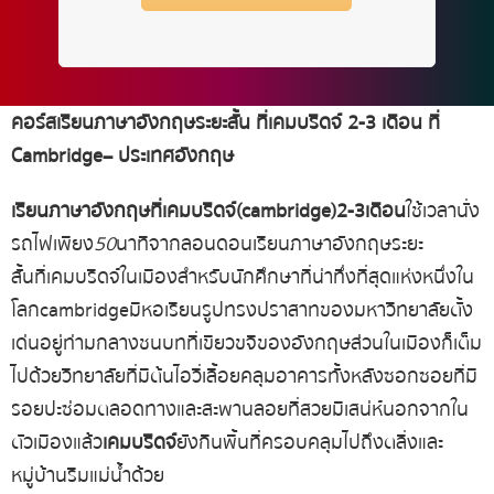
คอร์สเรียนภาษาอังกฤษระยะสั้น
ที่เคมบริดจ์
2-3
เดือน
ที่
Cambridge –
ประเทศอังกฤษ
เรียนภาษา
อังกฤษ
ที่
เคมบริดจ์
(cambridge) 2-3
เดือน
ใช้เวลานั่ง
รถไฟเพียง
50
นาที
จากลอนดอน
เรียนภาษา
อังกฤษ
ระยะ
สั้น
ที่
เคมบริดจ์
ในเมืองสำหรับนักศึกษาที่น่าทึ่งที่สุดแห่งหนึ่งใน
โลก
cambridge
มีหอเรียนรูปทรงปราสาทของมหาวิทยาลัยตั้ง
เด่นอยู่ท่ามกลางชนบทที่เขียวขจีของอังกฤษ
ส่วนในเมืองก็เต็ม
ไปด้วยวิทยาลัยที่มีต้นไอวี่เลื้อยคลุมอาคารทั้งหลัง
ซอกซอยที่มี
รอยปะซ่อมตลอดทาง
และสะพานลอยที่สวยมีเสน่ห์
นอกจากใน
ตัวเมืองแล้ว
เคมบริดจ์
ยังกินพื้นที่ครอบคลุมไปถึงตลิ่งและ
หมู่บ้านริมแม่น้ำด้วย