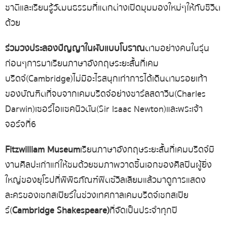
ชาติ
และเรียนรู้วัฒนธรรมที่แตกต่าง
เปิดมุมมองใหม่ๆ
ให้กับชีวิต
ด้วย
ร่วมวงประลองปัญญาในผับแบบโบราณ
ตามอย่างคนในรุ่น
ก่อนๆ
การมา
เรียนภาษา
อังกฤษ
ระยะสั้น
ที่
เคม
บริดจ์
(Cambridge)
ไม่มีอะไรสนุกเท่าการได้เดินตามรอยเท้า
ของบัณฑิตที่จบจากเคมบริดจ์อย่างชาร์ลส
ดาวิน
(Charles
Darwin)
เซอร์ไอแซค
นิวตัน
(Sir Isaac Newton)
และพระเจ้า
จอร์จที่
6
Fitzwilliam Museum
เรียนภาษา
อังกฤษ
ระยะสั้น
ที่
เคมบริดจ์
มี
งานศิลปะเก่าแก่ให้ชมด้วย
ชมภาพวาดชิ้นเอกของศิลปินผู้ยิ่ง
ใหญ่ของยุโรปที่พิพิธภัณฑ์ฟิตซ์วิลเลียม
แล้วมาดูการแสดง
ละครของเชกสเปียร์ในช่วงเทศกาลเคมบริดจ์เชกสเปีย
ร์
(
Cambridge Shakespeare)
ที่จัดเป็นประจำทุกปี