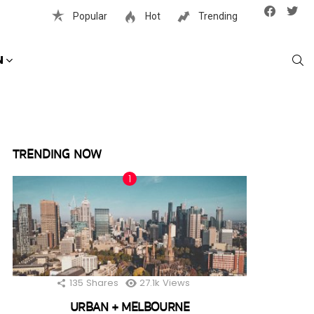
Facebook
Twit
Popular
Hot
Trending
S
N
TRENDING NOW
135
Shares
27.1k
Views
URBAN + MELBOURNE