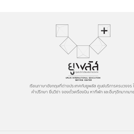
เรียนภาษาอังกฤษที่ต่างประเทศกับยูพลัส ศูนย์บริการครบวงจร ใ
คำปรึกษา ยื่นวีซ่า จองตั๋วเครื่องบิน หาที่พัก และอื่นๆอีกมากมา