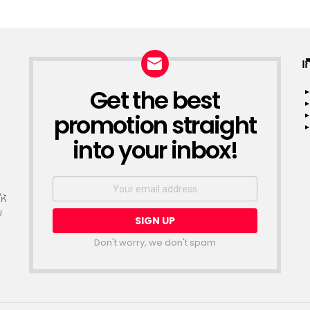
เ
Get the best
NEWSLETTER
promotion straight
into your inbox!
Email
address:
ห้
ย
Don't worry, we don't spam