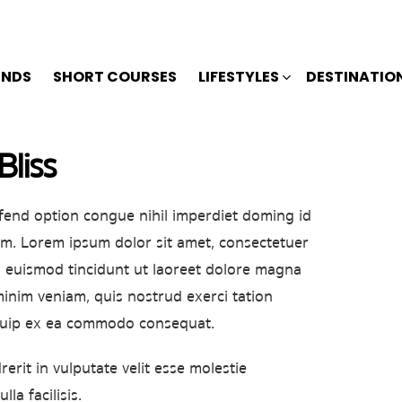
ENDS
SHORT COURSES
LIFESTYLES
DESTINATIO
Bliss
fend option congue nihil imperdiet doming id
m. Lorem ipsum dolor sit amet, consectetuer
 euismod tincidunt ut laoreet dolore magna
minim veniam, quis nostrud exerci tation
liquip ex ea commodo consequat.
erit in vulputate velit esse molestie
la facilisis.