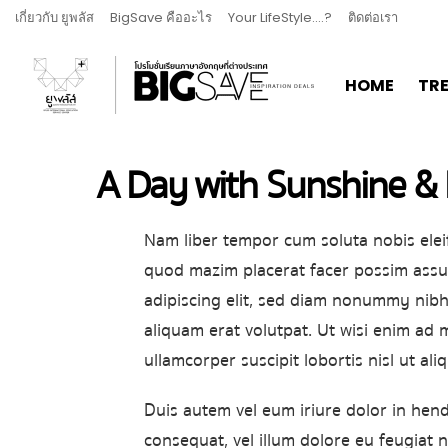
เกี่ยวกับ ยูพลัส
BigSave คืออะไร
Your LifeStyle….?
ติดต่อเรา
HOME
TR
A Day with Sunshine & 
Nam liber tempor cum soluta nobis elei
quod mazim placerat facer possim assu
adipiscing elit, sed diam nonummy nibh
aliquam erat volutpat. Ut wisi enim ad 
ullamcorper suscipit lobortis nisl ut a
Duis autem vel eum iriure dolor in hendr
consequat, vel illum dolore eu feugiat nul