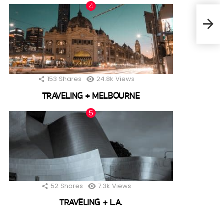
153
Shares
24.8k
Views
TRAVELING + MELBOURNE
52
Shares
7.3k
Views
TRAVELING + L.A.