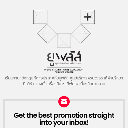
เรียนภาษาอังกฤษที่ต่างประเทศกับยูพลัส ศูนย์บริการครบวงจร ให้คำปรึกษา
ยื่นวีซ่า จองตั๋วเครื่องบิน หาที่พัก และอื่นๆอีกมากมาย
NEWSLETTER
Get the best promotion straight
into your inbox!