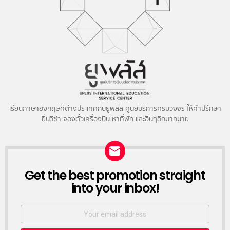
เรียนภาษาอังกฤษที่ต่างประเทศกับยูพลัส ศูนย์บริการครบวงจร ให้คำปรึกษา
ยื่นวีซ่า จองตั๋วเครื่องบิน หาที่พัก และอื่นๆอีกมากมาย
NEWSLETTER
Get the best promotion straight
into your inbox!
Email
address: