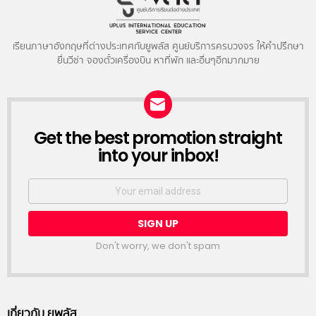
เรียนภาษาอังกฤษที่ต่างประเทศกับยูพลัส ศูนย์บริการครบวงจร ให้คำปรึกษา
ยื่นวีซ่า จองตั๋วเครื่องบิน หาที่พัก และอื่นๆอีกมากมาย
NEWSLETTER
Get the best promotion straight
into your inbox!
Email
address:
Don't worry, we don't spam
เกี่ยวกับ ยูพลัส