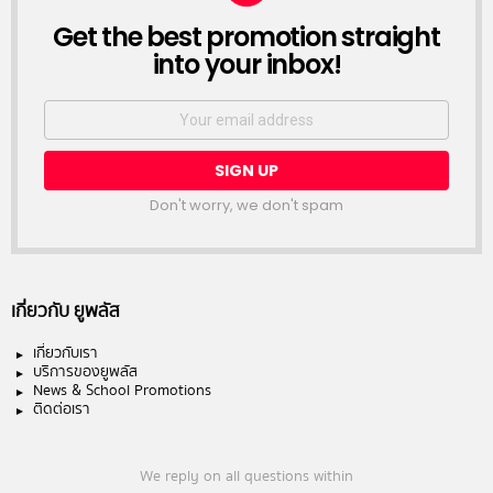
NEWSLETTER
Get the best promotion straight
into your inbox!
Email
address:
Don't worry, we don't spam
เกี่ยวกับ ยูพลัส
เกี่ยวกับเรา
บริการของยูพลัส
News & School Promotions
ติดต่อเรา
We reply on all questions within