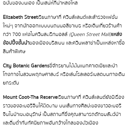
ฉบับของตนเอง เป็นเสน่ห์ที่น่าหลงใหล
Elizabeth Street
เรียนภาษาที่ ควีนส์แลนด์
และสำรวจแฟชั่น
ใหม่ๆ จากนักออกแบบบนถนนอลิซาเบธ หรือเดินเที่ยวร้านค้า
กว่า
700
แห่งในควีนสตรีทมอลล์
(Queen Street Mall)
แหล่ง
ช้อปปิ้งชั้นนำ
ของเมืองบริสเบน และควีนพลาซ่าเป็นแหล่งหาซื้อ
สินค้าพิเศษ
City Botanic Gardens
ขี่จักรยานใต้ต้นแมกคาเดเมียและป่า
โกงกางในสวนพฤกษศาสตร์ หรือเล่นโรลเลอร์เบลดบนทางเดิน
ยกระดับ
Mount Coot-Tha Reserve
เรียนภาษาที่
ควีนส์แลนด์
ยังมีเรื่อง
ราวของอะบอริจินให้ติดตาม บนเส้นทางศิลปะของชาวอะบอริ
จินในป่าเขตอนุรักษ์ เป็นสถานที่ซึ่งคุณสามารถดักชมสัตว์ป่า
และดื่มด่ำกับทัศนียภาพอันกว้างไกลของตัวเมือง