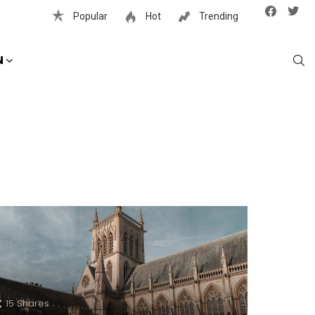
Facebook
Twit
Popular
Hot
Trending
S
N
15
Shares