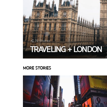
79
Shares
TRAVELING + LONDON
MORE STORIES