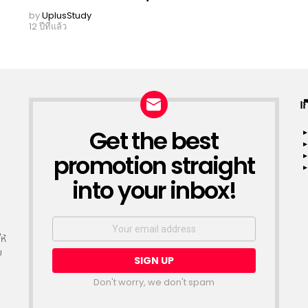
by
UplusStudy
12 ปีที่แล้ว
เ
Get the best
NEWSLETTER
promotion straight
into your inbox!
Email
address:
ห้
ย
Don't worry, we don't spam