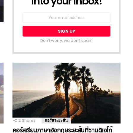
into your inbox!
Email
address:
Don't worry, we don't spam
2
Shares
คอร์สระยะสั้น
คอร์สเรียนภาษาอังกฤษระยะสั้นที่ซานดิเอโก้