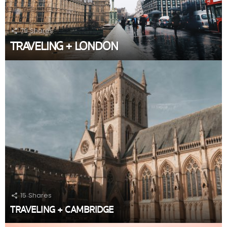
79
Shares
TRAVELING + LONDON
15
Shares
TRAVELING + CAMBRIDGE