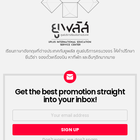
เรียนภาษาอังกฤษที่ต่างประเทศกับยูพลัส ศูนย์บริการครบวงจร ให้คำปรึกษา
ยื่นวีซ่า จองตั๋วเครื่องบิน หาที่พัก และอื่นๆอีกมากมาย
NEWSLETTER
Get the best promotion straight
into your inbox!
Email
address:
Don't worry, we don't spam