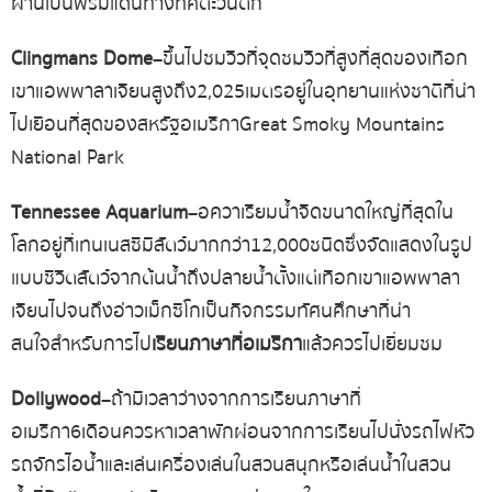
ผ่านเป็นพรมแดนทางทิศตะวันตก
Clingmans Dome
– ขึ้นไปชมวิวที่จุดชมวิวที่สูงที่สุดของเทือก
เขาแอพพาลาเจียน สูงถึง 2,025 เมตร อยู่ในอุทยานแห่งชาติที่น่า
ไปเยือนที่สุดของสหรัฐอเมริกา Great Smoky Mountains
National Park
Tennessee Aquarium
– อควาเรียมน้ำจืดขนาดใหญ่ที่สุดใน
โลกอยู่ที่เทนเนสซี มีสัตว์มากกว่า 12,000 ชนิด ซึ่งจัดแสดงในรูป
แบบชีวิตสัตว์จากต้นน้ำถึงปลายน้ำ ตั้งแต่เทือกเขาแอพพาลา
เจียนไปจนถึงอ่าวเม็กซิโก เป็นกิจกรรมทัศนศึกษาที่น่า
สนใจ สำหรับการไป
เรียนภาษาที่อเมริกา
แล้วควรไปเยี่ยมชม
Dollywood
– ถ้ามีเวลาว่างจากการเรียนภาษาที่
อเมริกา 6 เดือน ควรหาเวลาพักผ่อนจากการเรียนไปนั่งรถไฟหัว
รถจักรไอน้ำ และเล่นเครื่องเล่นในสวนสนุก หรือเล่นน้ำในสวน