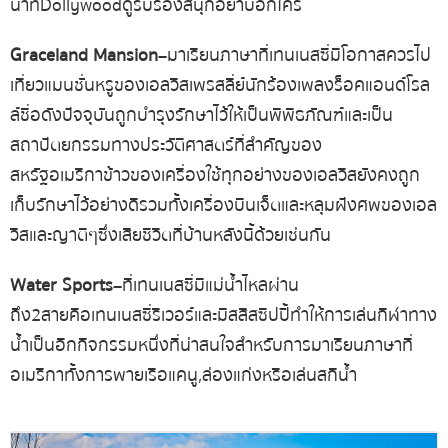
น้ำ ที่ Dollywood ดู รับรองสนุกอย่าบอกใคร
Graceland Mansion
– มาเรียนภาษาที่เทนเนสซี่ มีโอกาสควรไป
เที่ยว แมนชั่นหรูของ เอลวิส เพรสลี่ย์ นักร้องเพลงร็อคแอนด์โรล
ล์ชื่อดัง ปัจจุบันถูกบำรุงรักษาไว้ให้เป็นพิพิธภัณฑ์ และเป็น
สถาปัตยกรรมทางประวัติศาสตร์ที่สำคัญของ
สหรัฐอเมริกา ข้าวของเครื่องใช้ทุกอย่างของเอลวิส ยังคงถูก
เก็บรักษาไว้อย่างดี รวมทั้ง เครื่องบินเจ็ต และหลุมฝังศพของ เอล
วิส และญาติๆ ซึ่งเสียชีวิตที่บ้านหลังนี้ด้วยเช่นกัน
Water Sports
–
ที่เทนเนสซี่ มีแม่น้ำไหลผ่าน
ถึง 2 สาย คือ เทนเนสซี่
ริเวอร์ และ มิสสิสซิปปี้ ทำให้การเล่นกีฬาทาง
น้ำ เป็นอีกกิจกรรมหนึ่งที่น่าสนใจ สำหรับการมาเรียนภาษาที่
อเมริกา ทั้ง การพายเรือแคนู, ล่องแก่ง หรือเล่นสกีน้ำ