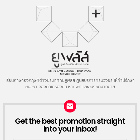
เรียนภาษาอังกฤษที่ต่างประเทศกับยูพลัส ศูนย์บริการครบวงจร ให้คำปรึกษา
ยื่นวีซ่า จองตั๋วเครื่องบิน หาที่พัก และอื่นๆอีกมากมาย
NEWSLETTER
Get the best promotion straight
into your inbox!