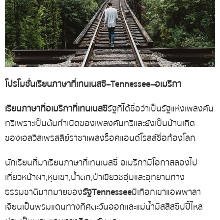
โปรโมชั่น
เรียนภาษาที่
เทนเนสซี
– Tennessee –
อเมริกา
เรียนภาษาที่อเมริกา
ที่เทนเนสซี
รัฐที่ได้ชื่อว่าเป็นรัฐแห่งเพลงคัน
ทรี เพราะเป็นต้นกำเนิดของเพลงคันทรี และยังเป็นบ้านเกิด
ของ เอลวิส เพรสลีย์ ราชาเพลงร็อคแอนด์โรลล์ชื่อก้องโลก
นักเรียนที่มาเรียนภาษาที่เทนเนสซี่ อเมริกา
มีโอกาสลองไป
เที่ยว หน้าผา, หุบเขา, น้ำตก, ป่าเขียวชอุ่ม และอุทยานทาง
ธรรมชาติมากมายของ
รัฐ
Tennessee
มีเทือกเขาแอพพาลา
เจียน เป็นพรมแดนทางทิศตะวันออก และแม่น้ำมิสสิสซิปปี้ ไหล