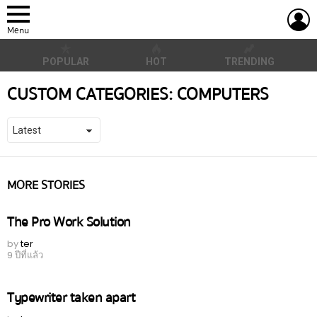
L
Menu
POPULAR
HOT
TRENDING
CUSTOM CATEGORIES:
COMPUTERS
MORE STORIES
The Pro Work Solution
by
ter
9 ปีที่แล้ว
Typewriter taken apart