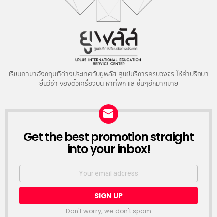
เรียนภาษาอังกฤษที่ต่างประเทศกับยูพลัส ศูนย์บริการครบวงจร ให้คำปรึกษา
ยื่นวีซ่า จองตั๋วเครื่องบิน หาที่พัก และอื่นๆอีกมากมาย
NEWSLETTER
Get the best promotion straight
into your inbox!
Email
address:
Don't worry, we don't spam