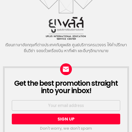
เรียนภาษาอังกฤษที่ต่างประเทศกับยูพลัส ศูนย์บริการครบวงจร ให้คำปรึกษา
ยื่นวีซ่า จองตั๋วเครื่องบิน หาที่พัก และอื่นๆอีกมากมาย
NEWSLETTER
Get the best promotion straight
into your inbox!
Email
address:
Don't worry, we don't spam