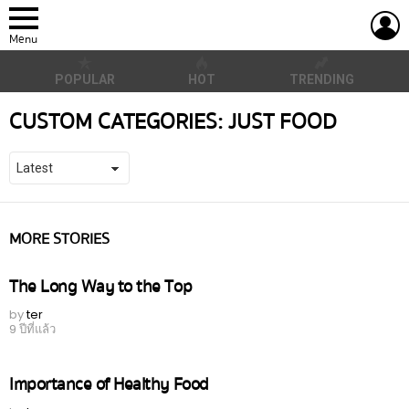
L
Menu
POPULAR
HOT
TRENDING
CUSTOM CATEGORIES:
JUST FOOD
MORE STORIES
The Long Way to the Top
by
ter
9 ปีที่แล้ว
Importance of Healthy Food