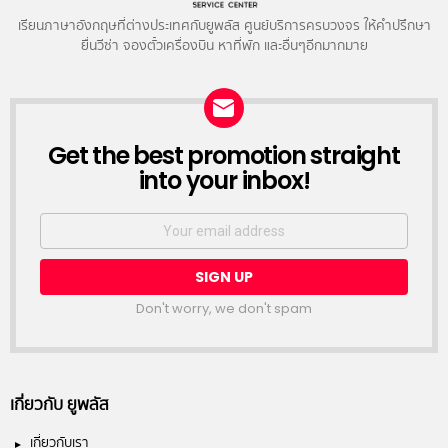
เรียนภาษาอังกฤษที่ต่างประเทศกับยูพลัส ศูนย์บริการครบวงจร ให้คำปรึกษา
ยื่นวีซ่า จองตั๋วเครื่องบิน หาที่พัก และอื่นๆอีกมากมาย
NEWSLETTER
Get the best promotion straight
into your inbox!
Email
address:
Don't worry, we don't spam
เกี่ยวกับ ยูพลัส
เกี่ยวกับเรา