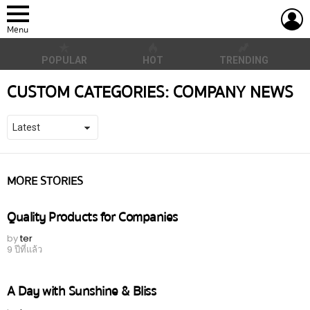
L
Menu
POPULAR
HOT
TRENDING
CUSTOM CATEGORIES:
COMPANY NEWS
MORE STORIES
Quality Products for Companies
by
ter
9 ปีที่แล้ว
A Day with Sunshine & Bliss